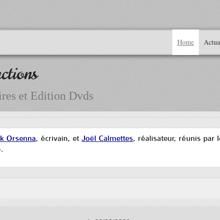
Home
Actua
ctions
res et Edition Dvds
ik Orsenna
, écrivain, et
Joël Calmettes
, réalisateur, réunis par
.