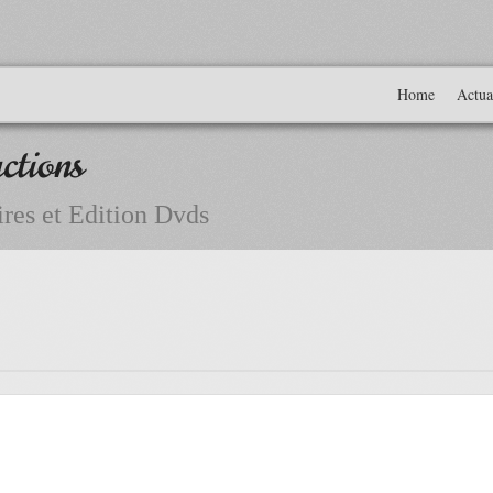
Home
Actua
ctions
res et Edition Dvds