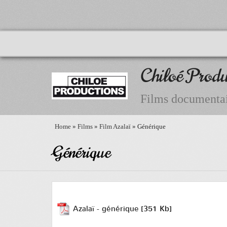
Chiloé Produ
Films documentai
Home
»
Films
»
Film Azalaï
» Générique
Générique
Azalaï - générique
[351 Kb]