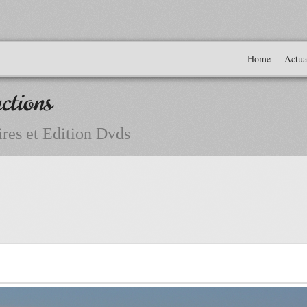
Home
Actua
ctions
res et Edition Dvds