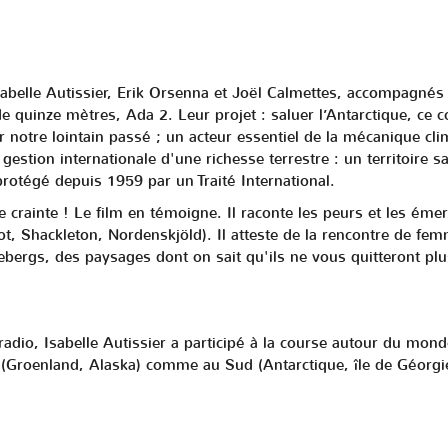
abelle Autissier, Erik Orsenna et Joël Calmettes, accompagnés
 de quinze mètres, Ada 2. Leur projet : saluer l’Antarctique, ce
r notre lointain passé ; un acteur essentiel de la mécanique cli
 gestion internationale d'une richesse terrestre : un territoire 
rotégé depuis 1959 par un Traité International.
 crainte ! Le film en témoigne. Il raconte les peurs et les émerv
ot, Shackleton, Nordenskjöld). Il atteste de la rencontre de 
bergs, des paysages dont on sait qu'ils ne vous quitteront plus
dio, Isabelle Autissier a participé à la course autour du monde à
 (Groenland, Alaska) comme au Sud (Antarctique, île de Géorgi