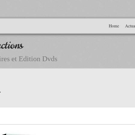
Home
Actua
ctions
res et Edition Dvds